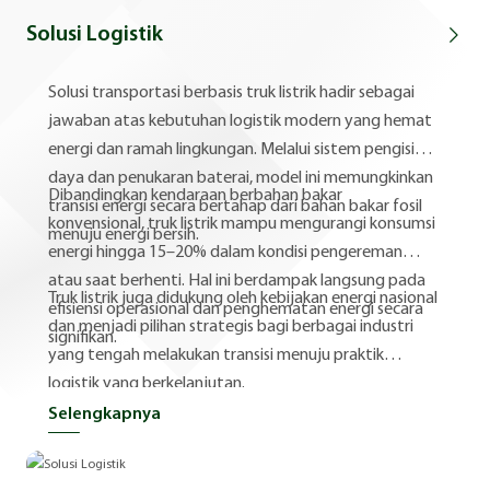
Solusi Logistik
Solusi transportasi berbasis truk listrik hadir sebagai
jawaban atas kebutuhan logistik modern yang hemat
energi dan ramah lingkungan. Melalui sistem pengisian
daya dan penukaran baterai, model ini memungkinkan
Dibandingkan kendaraan berbahan bakar
transisi energi secara bertahap dari bahan bakar fosil
konvensional, truk listrik mampu mengurangi konsumsi
menuju energi bersih.
energi hingga 15–20% dalam kondisi pengereman
atau saat berhenti. Hal ini berdampak langsung pada
Truk listrik juga didukung oleh kebijakan energi nasional
efisiensi operasional dan penghematan energi secara
dan menjadi pilihan strategis bagi berbagai industri
signifikan.
yang tengah melakukan transisi menuju praktik
logistik yang berkelanjutan.
Selengkapnya