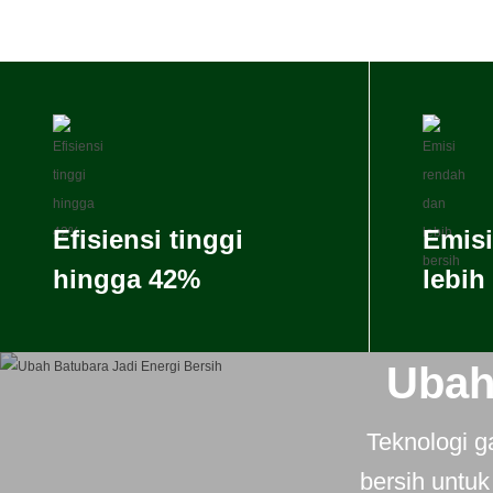
Efisiensi tinggi
Emisi
hingga 42%
lebih
Ubah
Teknologi g
bersih untu