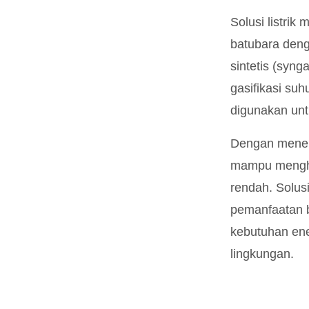
Solusi listrik
batubara deng
sintetis (syng
gasifikasi suh
digunakan un
Dengan menera
mampu menghas
rendah. Solusi
pemanfaatan b
kebutuhan ene
lingkungan.