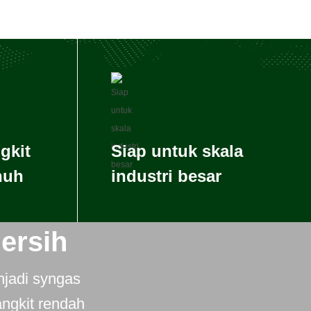
gkit
Siap untuk skala
nuh
industri besar
ersih
njadi syngas
ngkit rendah