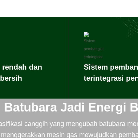
 rendah dan
Sistem pemban
 bersih
terintegrasi pe
 Batubara Jadi Energi B
asifikasi canggih yang mengubah batubara me
k menggerakkan mesin gas mewujudkan pemba